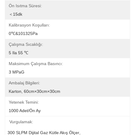
Ön Isıtma Süresi:
＜15dk
Kalibrasyon Koşulları:
0℃&101325Pa
Çalışma Sıcaklığı:
5 Ila 55 ℃
Maksimum Çalışma Basıncı:
3 MPaG
Ambalaj Bilgileri:
Karton, 60cm×30cm×30cm
Yetenek Temini:
1000 Adet/ön Ay
Vurgulamak:
300 SLPM Dijital Gaz Kütle Akış Ölçer
, 