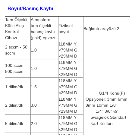
Boyut/Basınç Kaybı
Tam Ölçekli
Atmosfere
Kütle Akış
tam ölçekli
Fiziksel
Bağlantı arayüzü 2
Kontrol
basınç kaybı
boyut
Cihazı
(psid) egzozu
118MM Y
2 sccm - 50
1.0
×79MM G
sccm
×29MM D
118MM Y
100 sccm -
1.0
×79MM G
500 sccm
×29MM D
118MM Y
1 dilim/dk
1.5
×79MM G
×29MM D
G1/4 Konu(F)
118MM Y
Opsiyonel: 3mm 6mm
2 dilim/dk
3.0
×79MM G
8mm 10mm 1/8”
×29MM D
1/4” 3/8” ½”
Swagelok Standart
118MM Y
Kart Kılıfları
5 dilim/dk
2.0
×79MM G
×29MM D