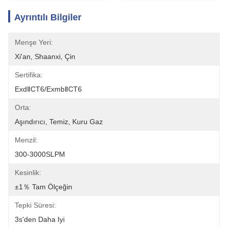
Ayrıntılı Bilgiler
Menşe Yeri:
Xi'an, Shaanxi, Çin
Sertifika:
ExdⅡCT6/ExmbⅡCT6
Orta:
Aşındırıcı, Temiz, Kuru Gaz
Menzil:
300-3000SLPM
Kesinlik:
±1％ Tam Ölçeğin
Tepki Süresi:
3s'den Daha Iyi