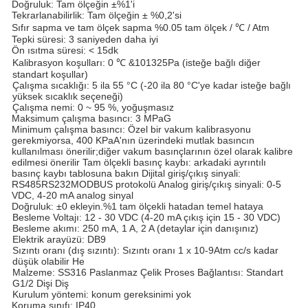
Doğruluk: Tam ölçeğin ±%1'i
Tekrarlanabilirlik: Tam ölçeğin ± %0,2'si
Sıfır sapma ve tam ölçek sapma %0.05 tam ölçek / ℃ / Atm
Tepki süresi: 3 saniyeden daha iyi
Ön ısıtma süresi: < 15dk
Kalibrasyon koşulları: 0 ℃ &101325Pa (isteğe bağlı diğer
standart koşullar)
Çalışma sıcaklığı: 5 ila 55 °C (-20 ila 80 °C'ye kadar isteğe bağlı
yüksek sıcaklık seçeneği)
Çalışma nemi: 0 ~ 95 %, yoğuşmasız
Maksimum çalışma basıncı: 3 MPaG
Minimum çalışma basıncı: Özel bir vakum kalibrasyonu
gerekmiyorsa, 400 KPaA'nın üzerindeki mutlak basıncın
kullanılması önerilir;diğer vakum basınçlarının özel olarak kalibre
edilmesi önerilir Tam ölçekli basınç kaybı: arkadaki ayrıntılı
basınç kaybı tablosuna bakın Dijital giriş/çıkış sinyali:
RS485RS232MODBUS protokolü Analog giriş/çıkış sinyali: 0-5
VDC, 4-20 mA analog sinyal
Doğruluk: ±0 ekleyin.%1 tam ölçekli hatadan temel hataya
Besleme Voltajı: 12 - 30 VDC (4-20 mA çıkış için 15 - 30 VDC)
Besleme akımı: 250 mA, 1 A, 2 A (detaylar için danışınız)
Elektrik arayüzü: DB9
Sızıntı oranı (dış sızıntı): Sızıntı oranı 1 x 10-9Atm cc/s kadar
düşük olabilir He
Malzeme: SS316 Paslanmaz Çelik Proses Bağlantısı: Standart
G1/2 Dişi Diş
Kurulum yöntemi: konum gereksinimi yok
Koruma sınıfı: IP40