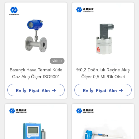
video
Basınçlı Hava Termal Kütle
%0,2 Doğruluk Reçine Akış
Gaz Akış Ölçer ISO9001
Ölçer 0,5 ML/Dk Ofset
24VDC 1.5A
Mürekkep Mikro
En İyi Fiyatı Alın
En İyi Fiyatı Alın