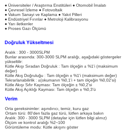
● Üniversiteler / Araştırma Enstitüleri ● Otomobil İmalatı
● Çevresel İzleme ● Fotovoltaik
● Vakum Sanayi ve Kaplama ● Yakıt Pilleri
● Endüstriyel Fırınlar ● Metroloji Kalibrasyonu
● Yarı iletkenler
● Proses Gazı Ölçümü
Doğruluk Yükseltmesi
Aralık : 300 - 3000SLPM
Bunlar arasında: 300-3000 SLPM aralığı, aşağıdaki göstergeler
yükseltilir:
Kütle Akışı Sıradan Doğruluk : Tam ölçeğin ± %1'i (maksimum
değer)
Kütle Akış Doğruluğu : Tam ölçeğin ± %1'i (maksimum değer)
Tekrarlanabilirlik : ±(okumanın %0,1'i + tam ölçeğin %0,02'si)
Kütle Akışı Sıfır Kayması: Tam ölçeğin ± %0,2'si
Kütle Akış Açıklığı Kayması: Tam ölçeğin ± %0,3'ü
Verim
Orta gereksinimler: aşındırıcı, temiz, kuru gaz
Ortam türü: 80'den fazla gaz türü, lütfen arkaya bakın
Aralık: 300 - 3000 SLPM (detaylar için lütfen bilgi alınız)
Ölçüm ve kontrol aralığı %2~100
Görüntüleme modu: Kütle akışını göster