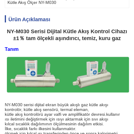
Kütle Akış Ölçer NY-M030
Ürün Açıklaması
NY-M030 Serisi Dijital Kütle Akış Kontrol Cihazı
±1％ tam ölçekli aşındırıcı, temiz, kuru gaz
Tanım
NY-M030 serisi dijital ekran büyük akışlı gaz kütle akışı
kontrolör, kütle akış sensörü, termal eleman,
kütle akış kontrolörü ayar valfi ve amplifikatör devresi.kullanır
ısı iletimini değiştirmek için ısıyı aktarmak için sıvı akışı
kılcal sıcaklık dağılımının ölçülmesinin dağılım etkisi.
İlke, sıcaklık farkı ilkesini kullanmaktır.
ölçmek için kılcal ısı transferinden önce ve sonra kalorimetri