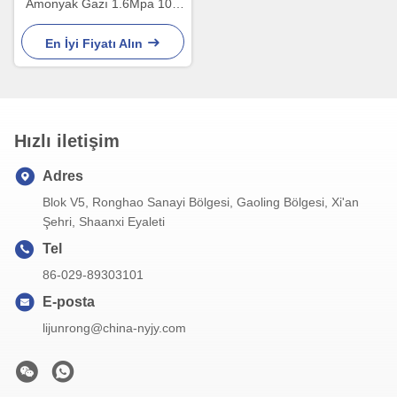
Amonyak Gazı 1.6Mpa 10A
220V Termal Kütle Hava Akış
Ölçer
En İyi Fiyatı Alın
Hızlı iletişim
Adres
Blok V5, Ronghao Sanayi Bölgesi, Gaoling Bölgesi, Xi'an
Şehri, Shaanxi Eyaleti
Tel
86-029-89303101
E-posta
lijunrong@china-nyjy.com