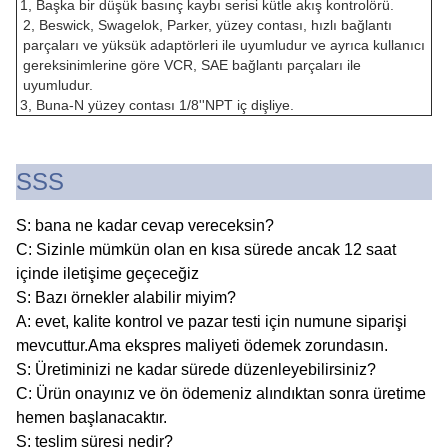
1, Başka bir düşük basınç kaybı serisi kütle akış kontrolörü.
2, Beswick, Swagelok, Parker, yüzey contası, hızlı bağlantı
parçaları ve yüksük adaptörleri ile uyumludur ve ayrıca kullanıcı
gereksinimlerine göre VCR, SAE bağlantı parçaları ile
uyumludur.
3, Buna-N yüzey contası 1/8''NPT iç dişliye.
SSS
S: bana ne kadar cevap vereceksin?
C: Sizinle mümkün olan en kısa sürede ancak 12 saat
içinde iletişime geçeceğiz
S: Bazı örnekler alabilir miyim?
A: evet, kalite kontrol ve pazar testi için numune siparişi
mevcuttur.Ama ekspres maliyeti ödemek zorundasın.
S: Üretiminizi ne kadar sürede düzenleyebilirsiniz?
C: Ürün onayınız ve ön ödemeniz alındıktan sonra üretime
hemen başlanacaktır.
S: teslim süresi nedir?