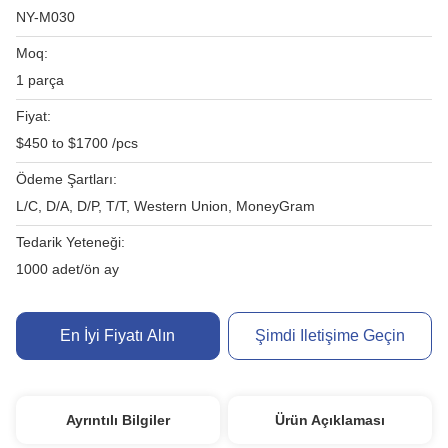
NY-M030
Moq:
1 parça
Fiyat:
$450 to $1700 /pcs
Ödeme Şartları:
L/C, D/A, D/P, T/T, Western Union, MoneyGram
Tedarik Yeteneği:
1000 adet/ön ay
En İyi Fiyatı Alın
Şimdi Iletişime Geçin
Ayrıntılı Bilgiler
Ürün Açıklaması