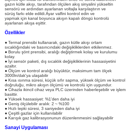
gazın kütle akışı, tarafından ölçülen akış sinyalini yükseltin
sensörü ve ardından ayarlanan voltajla karşılaştırın ve
sürüş farkı elde edildi.Ayar valfini kontrol edin ve
yapmak için kanal boyunca akışın kapalı döngü kontrolü
ayarlanan akışa eşittir.
Özellikler
● Termal prensibi kullanarak, gazın kütle akışı ortam
sıcaklığındaki ve basıncındaki değişikliklerden etkilenmez.
● Borulu şönt prensibi, aralığı değiştirmek kolay ve kurulumu
kolay.
● İyi sensör paketi, dış sıcaklık değişikliklerinin hassasiyetini
azaltır.
● Ölçüm ve kontrol aralığı büyüktür, maksimum tam ölçek
3000ln/dak'ya ulaşabilir
● Kısa ısınma süresi, küçük sıfır sapma, yüksek ölçüm ve kontrol
doğruluğu, mikro akışın ölçümü ve kontrolü için uygundur.
● Cihazla ikincil cihaz veya PLC üzerinden haberleşebilir ve işlem
basittir.
● Yüksek hassasiyet: %1'den daha iyi
● Geniş ölçülebilir aralık: 2 ~ %100
● Hızlı tepki süresi, 3 saniyeden daha iyi
● Çeşitli gazlar için kullanılabilir
● Karışık gaz kalibrasyonunun düzenlenmesini sağlayabilir
Sanayi Uygulaması