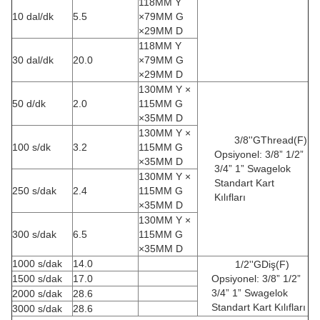
118MM Y
10 dal/dk
5.5
×79MM G
×29MM D
118MM Y
30 dal/dk
20.0
×79MM G
×29MM D
130MM Y ×
50 d/dk
2.0
115MM G
×35MM D
130MM Y ×
3/8''GThread(F)
100 s/dk
3.2
115MM G
Opsiyonel: 3/8” 1/2”
×35MM D
3/4” 1” Swagelok
130MM Y ×
Standart Kart
250 s/dak
2.4
115MM G
Kılıfları
×35MM D
130MM Y ×
300 s/dak
6.5
115MM G
×35MM D
1000 s/dak
14.0
1/2''GDiş(F)
1500 s/dak
17.0
Opsiyonel: 3/8” 1/2”
3/4” 1” Swagelok
2000 s/dak
28.6
Standart Kart Kılıfları
3000 s/dak
28.6