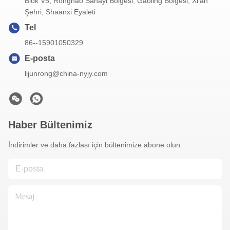
Blok V5, Ronghao Sanayi Bölgesi, Gaoling Bölgesi, Xi'an
Şehri, Shaanxi Eyaleti
Tel
86--15901050329
E-posta
lijunrong@china-nyjy.com
Haber Bültenimiz
İndirimler ve daha fazlası için bültenimize abone olun.