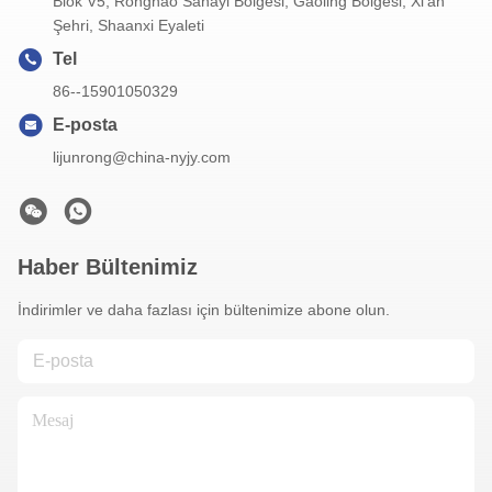
Blok V5, Ronghao Sanayi Bölgesi, Gaoling Bölgesi, Xi'an
Şehri, Shaanxi Eyaleti
Tel
86--15901050329
E-posta
lijunrong@china-nyjy.com
Haber Bültenimiz
İndirimler ve daha fazlası için bültenimize abone olun.