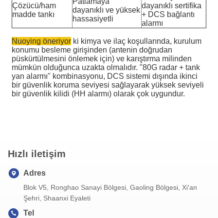
Patlamaya
Çözücü/ham
dayanıklı sertifika
dayanıklı ve yüksek
madde tankı
+ DCS bağlantı
hassasiyetli
alarmı
Nuoying öneriyor
ki kimya ve ilaç koşullarında, kurulum
konumu besleme girişinden (antenin doğrudan
püskürtülmesini önlemek için) ve karıştırma milinden
mümkün olduğunca uzakta olmalıdır. "80G radar + tank
yan alarmı" kombinasyonu, DCS sistemi dışında ikinci
bir güvenlik koruma seviyesi sağlayarak yüksek seviyeli
bir güvenlik kilidi (HH alarmı) olarak çok uygundur.
Hızlı iletişim
Adres
Blok V5, Ronghao Sanayi Bölgesi, Gaoling Bölgesi, Xi'an
Şehri, Shaanxi Eyaleti
Tel