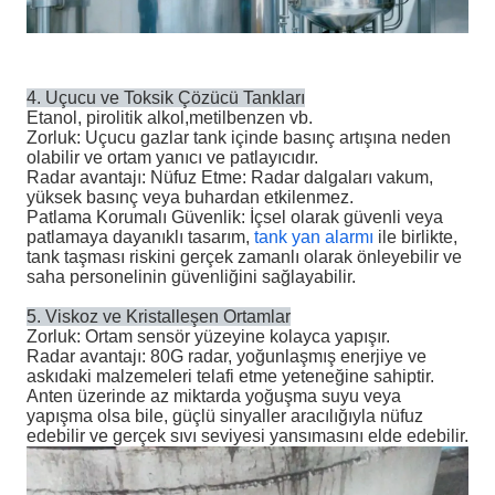
4. Uçucu ve Toksik Çözücü Tankları
Etanol, pirolitik alkol,
metilbenzen
vb.
Zorluk: Uçucu gazlar tank içinde basınç artışına neden
olabilir ve ortam yanıcı ve patlayıcıdır.
Radar avantajı: Nüfuz Etme: Radar dalgaları vakum,
yüksek basınç veya buhardan etkilenmez.
Patlama Korumalı Güvenlik: İçsel olarak güvenli veya
patlamaya dayanıklı tasarım,
tank yan alarmı
ile birlikte,
tank taşması riskini gerçek zamanlı olarak önleyebilir ve
saha personelinin güvenliğini sağlayabilir.
5. Viskoz ve Kristalleşen Ortamlar
Zorluk: Ortam sensör yüzeyine kolayca yapışır.
Radar avantajı: 80G radar, yoğunlaşmış enerjiye ve
askıdaki malzemeleri telafi etme yeteneğine sahiptir.
Anten üzerinde az miktarda yoğuşma suyu veya
yapışma olsa bile, güçlü sinyaller aracılığıyla nüfuz
edebilir ve gerçek sıvı seviyesi yansımasını elde edebilir.