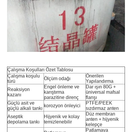
Çalışma Koşulları Özet Tablosu
Çalışma koşulu
Önerilen
Ölçüm odağı
türü
Yapılandırma
Engel önleme ve
Dar ışın 80G +
Reaksiyon
karıştırma
üniversal mafsal
kazanı
parazitine direnç
flanşı
Güçlü asit ve
PTFE/PEEK
korozyon önleyici
güçlü alkali tankı
sızdırmaz anten
Düz membran
Aseptik
Hijyenik ve kolay
anten + hijyenik
depolama tankı
temizlenebilir
kelepçe
Patlamaya