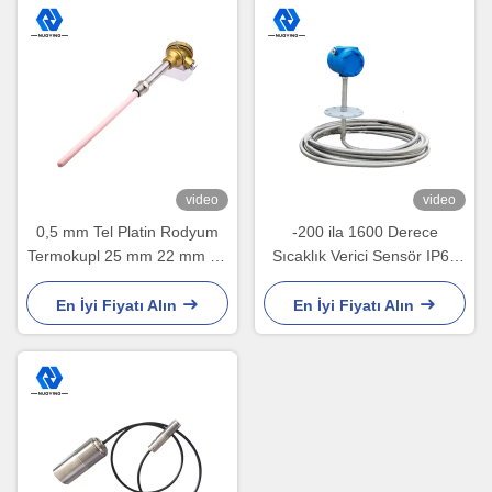
video
video
0,5 mm Tel Platin Rodyum
-200 ila 1600 Derece
Termokupl 25 mm 22 mm 16
Sıcaklık Verici Sensör IP67
mm
HART Sıcaklık Verici
En İyi Fiyatı Alın
En İyi Fiyatı Alın