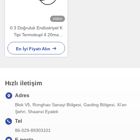
video
0.3 Doğruluk Endüstriyel K
Tipi Termokupl 4 20ma
Vericiye -20 ila 400 Derece
En İyi Fiyatı Alın
Hızlı iletişim
Adres
Blok V5, Ronghao Sanayi Bölgesi, Gaoling Bölgesi, Xi'an
Şehri, Shaanxi Eyaleti
Tel
86-029-89303101
E-posta