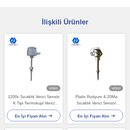
İlişkili Ürünler
video
video
1200c Sıcaklık Verici Sensör
Platin Rodyum 4-20Ma
K Tipi Termokupl Verici
Sıcaklık Verici Sensör
0.5mm
Seramik Prob Termokupl
Sıcaklık Verici
En İyi Fiyatı Alın
En İyi Fiyatı Alın