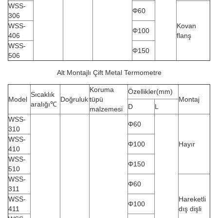
WSS-
Φ60
306
WSS-
Kovan
Φ100
406
flanş
WSS-
Φ150
506
Alt Montajlı Çift Metal Termometre
Koruma
Özellikler(mm)
Sıcaklık
Model
Doğruluk
tüpü
Montaj
aralığı℃
D
L
malzemesi
WSS-
Φ60
310
WSS-
Φ100
Hayır
410
WSS-
Φ150
510
WSS-
Φ60
311
WSS-
Hareketli
Φ100
411
dış dişli