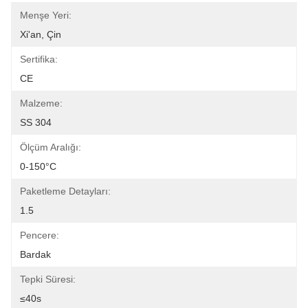
Menşe Yeri:
Xi'an, Çin
Sertifika:
CE
Malzeme:
SS 304
Ölçüm Aralığı:
0-150°C
Paketleme Detayları:
1.5
Pencere:
Bardak
Tepki Süresi:
≤40s