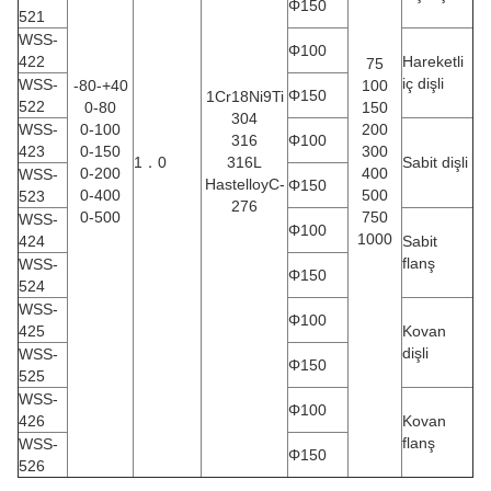
Φ150
521
WSS-
Φ100
422
Hareketli
75
iç dişli
WSS-
-80-+40
100
Φ150
1Cr18Ni9Ti
522
0-80
150
304
WSS-
0-100
200
316
Φ100
423
0-150
300
1．0
316L
Sabit dişli
0-200
400
WSS-
HastelloyC-
Φ150
0-400
500
523
276
0-500
750
WSS-
Φ100
1000
424
Sabit
flanş
WSS-
Φ150
524
WSS-
Φ100
425
Kovan
dişli
WSS-
Φ150
525
WSS-
Φ100
426
Kovan
flanş
WSS-
Φ150
526