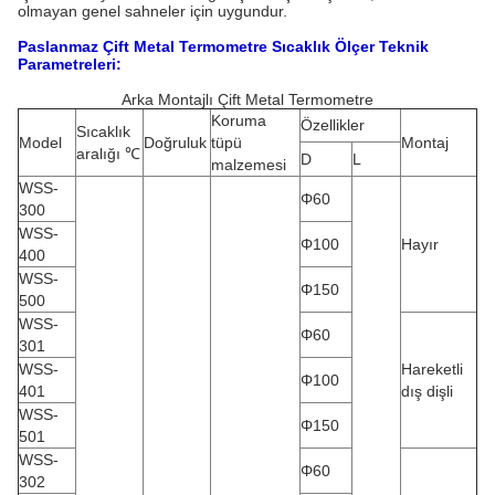
olmayan genel sahneler için uygundur.
Paslanmaz Çift Metal Termometre Sıcaklık Ölçer Teknik
Parametreleri:
Arka Montajlı Çift Metal Termometre
Koruma
Özellikler
Sıcaklık
Model
Doğruluk
tüpü
Montaj
aralığı ℃
D
L
malzemesi
WSS-
Φ60
300
WSS-
Φ100
Hayır
400
WSS-
Φ150
500
WSS-
Φ60
301
WSS-
Hareketli
Φ100
401
dış dişli
WSS-
Φ150
501
WSS-
Φ60
302