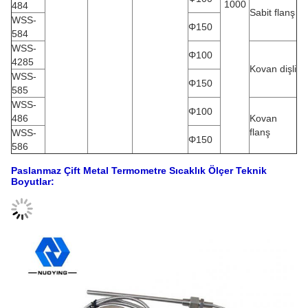
1000
484
Sabit flanş
WSS-
Φ150
584
WSS-
Φ100
4285
Kovan dişli
WSS-
Φ150
585
WSS-
Φ100
486
Kovan
flanş
WSS-
Φ150
586
Paslanmaz Çift Metal Termometre Sıcaklık Ölçer Teknik
Boyutlar: