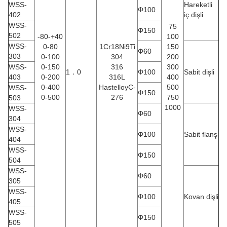
WSS-
Hareketli
Φ100
402
iç dişli
WSS-
75
Φ150
502
-80-+40
100
WSS-
0-80
1Cr18Ni9Ti
150
Φ60
303
0-100
304
200
WSS-
0-150
316
300
1．0
Φ100
Sabit dişli
403
0-200
316L
400
0-400
HastelloyC-
500
WSS-
Φ150
0-500
276
750
503
1000
WSS-
Φ60
304
WSS-
Φ100
Sabit flanş
404
WSS-
Φ150
504
WSS-
Φ60
305
WSS-
Φ100
Kovan dişli
405
WSS-
Φ150
505