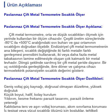
Ürün Açıklaması
Paslanmaz Çift Metal Termometre Sıcaklık Ölçer
Paslanmaz Çift Metal Termometre Sıcaklık Ölçer
Açıklama:
Çift metal termometre, orta ve düşük sıcaklıkları ölçmek için
yerinde kullanılan bir ölçüm cihazıdır. Çeşitli üretim süreçlerinde
-80°C ila +500°C aralığındaki sıvı buharı ve gaz ortamının
sıcaklığını doğrudan ölçebilir. Endüstriyel çift metal termometrenin
ana bileşeni, sıcaklık değiştiğinde iki farklı metalin farklı
genleşmesi prensibini kullanarak, iki veya daha fazla metal
tabakasının lamine edilmesiyle oluşan çok katmanlı bir metal
levhadır. Döngü şeklinde sarılmış bir çift metal şeride dayanır. Bir
uç ısıtıldığında genleştiğinde, ibre döner ve çalışma cihazı
termoelektrik potansiyelin sıcaklık değerini gösterir.
Paslanmaz Çift Metal Termometre Sıcaklık Ölçer Özellikleri:
Geniş voltaj güç kaynağı, doğrusal olmayan düzeltme, yüksek
doğruluk
Küçük boyut, hafif, kolay kurulum
Yıldırım, kesme frekansı parazit tasarımı, parazit önleme
yeteneği
Kablolama ters ve aşırı voltaj koruması, akım sınırlama koruması
İç tesisat veya vücut sıcaklığı ölçümü için boşluklar, tehlikeli