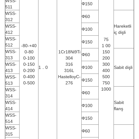
WSS-
Φ150
511
WSS-
Φ60
312
WSS-
Hareketli
Φ100
412
iç dişli
WSS-
75
Φ150
512
-80-+40
1 00
WSS-
0-80
1Cr18Ni9Ti
150
Φ60
313
0-100
304
200
WSS-
0-150
316
300
1．0
Φ100
Sabit dişli
413
0-200
316L
400
0-400
HastelloyC-
500
WSS-
Φ150
0-500
276
750
513
1000
WSS-
Φ60
314
WSS-
Sabit
Φ100
414
flanş
WSS-
Φ150
514
WSS-
Φ60
315