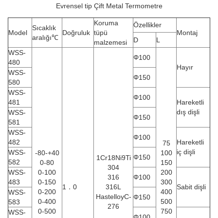
Evrensel tip Çift Metal Termometre
Koruma
Özellikler
Sıcaklık
Model
Doğruluk
tüpü
Montaj
aralığı℃
D
L
malzemesi
WSS-
Φ100
480
Hayır
WSS-
Φ150
580
WSS-
Φ100
481
Hareketli
dış dişli
WSS-
Φ150
581
WSS-
Φ100
482
Hareketli
75
iç dişli
WSS-
-80-+40
100
Φ150
1Cr18Ni9Ti
582
0-80
150
304
WSS-
0-100
200
316
Φ100
483
0-150
300
1．0
316L
Sabit dişli
0-200
400
WSS-
HastelloyC-
Φ150
0-400
500
583
276
0-500
750
WSS-
Φ100