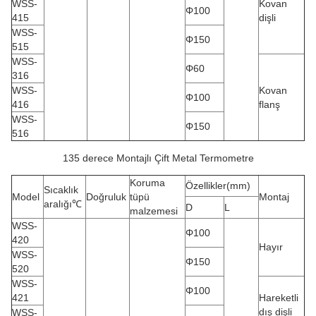
WSS-
Kovan
Φ100
415
dişli
WSS-
Φ150
515
WSS-
Φ60
316
WSS-
Kovan
Φ100
416
flanş
WSS-
Φ150
516
135 derece Montajlı Çift Metal Termometre
Koruma
Özellikler(mm)
Sıcaklık
Model
Doğruluk
tüpü
Montaj
aralığı℃
D
L
malzemesi
WSS-
Φ100
420
Hayır
WSS-
Φ150
520
WSS-
Φ100
421
Hareketli
dış dişli
WSS-