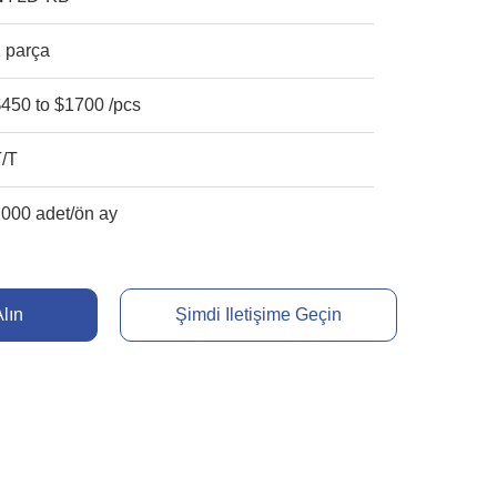
 parça
450 to $1700 /pcs
T/T
000 adet/ön ay
Alın
Şimdi Iletişime Geçin