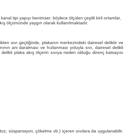
anal tipi yapıyı benimser, böylece ölçülen çeşitli kirli ortamlar,
n akış ölçümünde yaygın olarak kullanılmaktadır.
kten sıvı geçtiğinde, plakanın merkezindeki dairesel deliktir ve
ının ani daralması ve hızlanması yoluyla sıvı, dairesel delikli
l delikli plaka akış ölçerin sıvıya neden olduğu direnç katsayısı
(toz, süspansiyon, çökelme vb.) içeren sıvılara da uygulanabilir.