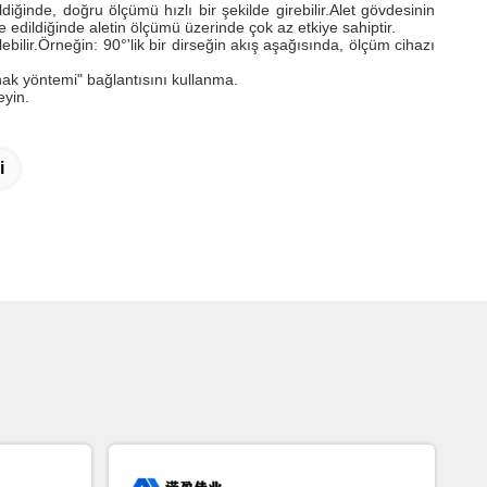
iğinde, doğru ölçümü hızlı bir şekilde girebilir.Alet gövdesinin
edildiğinde aletin ölçümü üzerinde çok az etkiye sahiptir.
ilir.Örneğin: 90°'lik bir dirseğin akış aşağısında, ölçüm cihazı
ynak yöntemi" bağlantısını kullanma.
eyin.
i