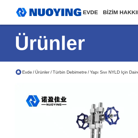
EVDE
BIZIM HAKK
Ürünler
Evde
Ürünler
Türbin Debimetre
Yapı Sıvı NYLD Için Daire
/
/
/