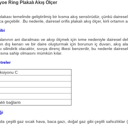
yoe Ring Plakalı Akış Ölçer
plakası temelinde geliştirilmiş bir kısma akış sensörüdür, çünkü dairesel k
a geçebilir. .Bu nedenle, dairesel orifis plakalı akış ölçer, kirli ortamı
ibi
lanının ani daralması ve akışı ölçmek için ivme nedeniyle dairesel deli
n dış kenarı ve bir daire oluşturmak için borunun iç duvarı, akış alan
silindirik olacaktır, sıvıya direnç ilkesi benzerdir, bu nedenle dairese
yısına sahip olmasını mümkün kılar.
treler
aksiyonu C
klı bağlantı
ği
çeşitli gaz sıcak hava, baca gazı, doğal gaz gibi çeşitli safsızlıklar 