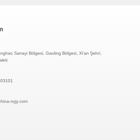
im
nghao Sanayi Bölgesi, Gaoling Bölgesi, Xi'an Şehri,
leti
303101
china-nyjy.com