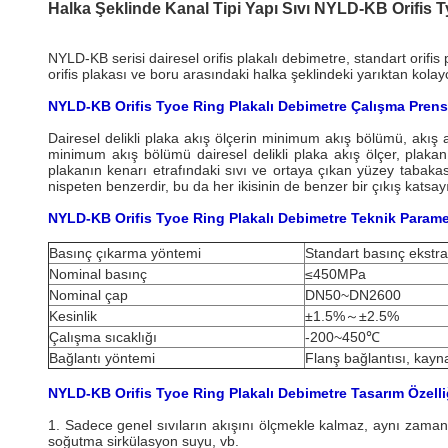
Halka Şeklinde Kanal Tipi Yapı Sıvı NYLD-KB Orifis T
NYLD-KB serisi dairesel orifis plakalı debimetre, standart orifis 
orifis plakası ve boru arasındaki halka şeklindeki yarıktan kolayc
NYLD-KB Orifis Tyoe Ring Plakalı Debimetre Çalışma Prens
Dairesel delikli plaka akış ölçerin minimum akış bölümü, akış a
minimum akış bölümü dairesel delikli plaka akış ölçer, plakanı
plakanın kenarı etrafındaki sıvı ve ortaya çıkan yüzey tabakası 
nispeten benzerdir, bu da her ikisinin de benzer bir çıkış katsa
NYLD-KB Orifis Tyoe Ring Plakalı Debimetre Teknik Parame
Basınç çıkarma yöntemi
Standart basınç ekstr
Nominal basınç
≤450MPa
Nominal çap
DN50~DN2600
Kesinlik
±1.5%～±2.5%
Çalışma sıcaklığı
-200~450℃
Bağlantı yöntemi
Flanş bağlantısı, kayna
NYLD-KB Orifis Tyoe Ring Plakalı Debimetre Tasarım Özelli
1. Sadece genel sıvıların akışını ölçmekle kalmaz, aynı zamanda 
soğutma sirkülasyon suyu, vb.