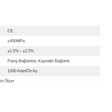
CE
≤450MPa
±1.5%～±2.5%
Flanş Bağlantısı, Kaynaklı Bağlantı
1000 Adet/ön Ay
in Ölçer