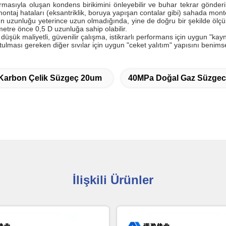
asıyla oluşan kondens birikimini önleyebilir ve buhar tekrar gönderild
taj hataları (eksantriklik, boruya yapışan contalar gibi) sahada monte 
n uzunluğu yeterince uzun olmadığında, yine de doğru bir şekilde ölçüleb
metre önce 0,5 D uzunluğa sahip olabilir.
, düşük maliyetli, güvenilir çalışma, istikrarlı performans için uygun "ka
ulması gereken diğer sıvılar için uygun "ceket yalıtım" yapısını benims
Karbon Çelik Süzgeç 20um
40MPa Doğal Gaz Süzgec
İlişkili Ürünler