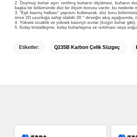
2. Doymuş buhar aşırı ısıtılmış buharın ölçülmesi, buharın durm
başka bir bölümünde düz bir ölçüm borusu vardır, bu nedenle mon
3. "Eşit basınç halkası" yapısını kullanarak, düz boru bölümünü
önce 2D uzunluğa sahip olabilir;30 ° dirseğin akış aşağısında, 
4. Yüksek sıcaklık ve yüksek basınçlı sıvılar (kızgın buhar gibi)
5. Kolay kristalleşme, kolay buharlaşma ve ısıtılması veya soğut
Etiketler:
Q235B Karbon Çelik Süzgeç