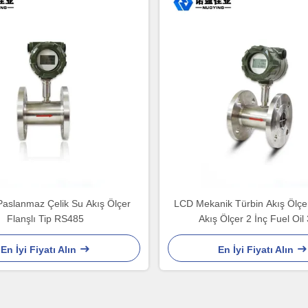
aslanmaz Çelik Su Akış Ölçer
LCD Mekanik Türbin Akış Ölçer 
Flanşlı Tip RS485
Akış Ölçer 2 İnç Fuel Oil
En İyi Fiyatı Alın
En İyi Fiyatı Alın