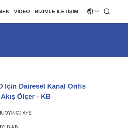
MEK
VIDEO
BIZIMLE İLETIŞIM
 Için Dairesel Kanal Orifis
 Akış Ölçer - KB
NUOYINGJIAYE
NYLD-KB