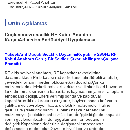
Evrensel Rf Kabul Anahtarı
, 
Endüstriyel RF Kabul Seviyesi Sensörü
Ürün Açıklaması
Güçlü
sen
evrensellik RF Kabul Anahtarı
Karşıtı
A
dhesion Endüstriyel Uygulamalar
Yüksek
A
nd Düşük Sıcaklık Dayanımı
Köpük ile 26GHz RF
Kabul Anahtarı
Geniş Bir Şekilde Çıkarılabilir prob
Çalışma
Prensibi
RF giriş seviyesi anahtarı, RF kapasitör teknolojisine
dayanmaktadır.Prob kafası radyo frekansı alır.Sürekli analizle,
çevredeki ortamın neden olduğu etkiyi doğrular.Çünkü
malzemelerin dielektrik sabitleri farklıdır ve iletkenlikleri havadan
farklıdır.temas sırasında kapasitans kaymasının yanı sıra toplam
empedans değişir.Enerji verilmiş sonda ve kap duvarı,
kapasitörün iki elektrotunu oluşturur, böylece sonda kafasının
yalıtkanı ve çevreleyen hava, dielektrik malzemeler haline
gelir.Hava (dielektrik sabiti 1.0 olan) başka herhangi bir
malzemeyle (dielektrik sabiti > 1 olan) değiştirildiğinde, kapasitif
verim güçlendirilecektir.Bu, uygulamanın empedansını
değiştirir.Kapasitans değerinin değişmesi empedansın
değişmesine neden olur.Devre, etkiyi ölçer ve ardından