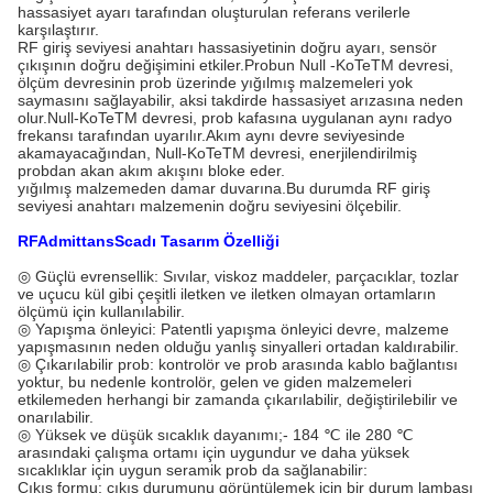
hassasiyet ayarı tarafından oluşturulan referans verilerle
karşılaştırır.
RF giriş seviyesi anahtarı hassasiyetinin doğru ayarı, sensör
çıkışının doğru değişimini etkiler.Probun Null -KoTeTM devresi,
ölçüm devresinin prob üzerinde yığılmış malzemeleri yok
saymasını sağlayabilir, aksi takdirde hassasiyet arızasına neden
olur.Null-KoTeTM devresi, prob kafasına uygulanan aynı radyo
frekansı tarafından uyarılır.Akım aynı devre seviyesinde
akamayacağından, Null-KoTeTM devresi, enerjilendirilmiş
probdan akan akım akışını bloke eder.
yığılmış malzemeden damar duvarına.Bu durumda RF giriş
seviyesi anahtarı malzemenin doğru seviyesini ölçebilir.
RF
A
dmittans
S
cadı Tasarım Özelliği
◎ Güçlü evrensellik: Sıvılar, viskoz maddeler, parçacıklar, tozlar
ve uçucu kül gibi çeşitli iletken ve iletken olmayan ortamların
ölçümü için kullanılabilir.
◎ Yapışma önleyici: Patentli yapışma önleyici devre, malzeme
yapışmasının neden olduğu yanlış sinyalleri ortadan kaldırabilir.
◎ Çıkarılabilir prob: kontrolör ve prob arasında kablo bağlantısı
yoktur, bu nedenle kontrolör, gelen ve giden malzemeleri
etkilemeden herhangi bir zamanda çıkarılabilir, değiştirilebilir ve
onarılabilir.
◎ Yüksek ve düşük sıcaklık dayanımı;- 184 ℃ ile 280 ℃
arasındaki çalışma ortamı için uygundur ve daha yüksek
sıcaklıklar için uygun seramik prob da sağlanabilir:
Çıkış formu: çıkış durumunu görüntülemek için bir durum lambası