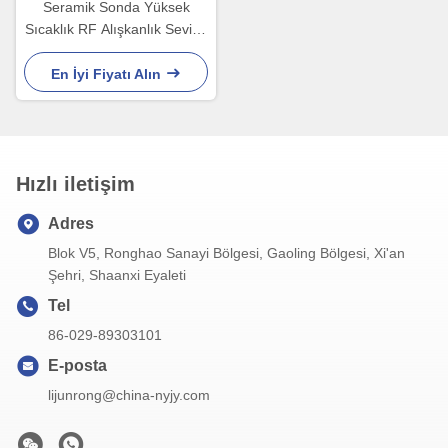
Seramik Sonda Yüksek
Sıcaklık RF Alışkanlık Seviye
Değiştiricisi 500mm Seviye
Sensörü
En İyi Fiyatı Alın
Hızlı iletişim
Adres
Blok V5, Ronghao Sanayi Bölgesi, Gaoling Bölgesi, Xi'an
Şehri, Shaanxi Eyaleti
Tel
86-029-89303101
E-posta
lijunrong@china-nyjy.com