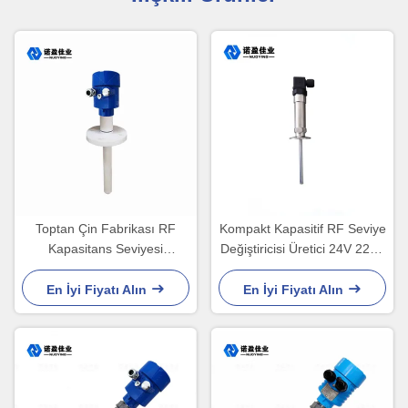
Toptan Çin Fabrikası RF
Kompakt Kapasitif RF Seviye
Kapasitans Seviyesi
Değiştiricisi Üretici 24V 220V
Değiştiricisi Yakıt Tankı
DPDT
Alüminyum Konaklama
En İyi Fiyatı Alın
En İyi Fiyatı Alın