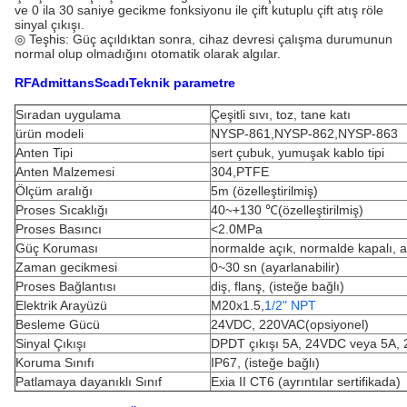
ve 0 ila 30 saniye gecikme fonksiyonu ile çift kutuplu çift atış röle
sinyal çıkışı.
◎ Teşhis: Güç açıldıktan sonra, cihaz devresi çalışma durumunun
normal olup olmadığını otomatik olarak algılar.
RF
A
dmittans
S
cadı
Teknik parametre
Sıradan uygulama
Çeşitli sıvı, toz, tane katı
ürün modeli
NYSP-861,NYSP-862,NYSP-863
Anten Tipi
sert çubuk, yumuşak kablo tipi
Anten Malzemesi
304,PTFE
Ölçüm aralığı
5m (özelleştirilmiş)
Proses Sıcaklığı
40~+130 ℃(özelleştirilmiş)
Proses Basıncı
<2.0MPa
Güç Koruması
normalde açık, normalde kapalı, ala
Zaman gecikmesi
0~30 sn (ayarlanabilir)
Proses Bağlantısı
diş, flanş, (isteğe bağlı)
Elektrik Arayüzü
M20x1.5,
1/2" NPT
Besleme Gücü
24VDC, 220VAC(opsiyonel)
Sinyal Çıkışı
DPDT çıkışı 5A, 24VDC veya 5A,
Koruma Sınıfı
IP67, (isteğe bağlı)
Patlamaya dayanıklı Sınıf
Exia II CT6 (ayrıntılar sertifikada)