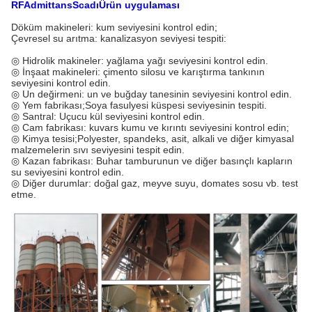
RF
A
dmittans
S
cadı
Ürün uygulaması
Döküm makineleri: kum seviyesini kontrol edin;
Çevresel su arıtma: kanalizasyon seviyesi tespiti:
◎ Hidrolik makineler: yağlama yağı seviyesini kontrol edin.
◎ İnşaat makineleri: çimento silosu ve karıştırma tankının
seviyesini kontrol edin.
◎ Un değirmeni: un ve buğday tanesinin seviyesini kontrol edin.
◎ Yem fabrikası;Soya fasulyesi küspesi seviyesinin tespiti.
◎ Santral: Uçucu kül seviyesini kontrol edin.
◎ Cam fabrikası: kuvars kumu ve kırıntı seviyesini kontrol edin;
◎ Kimya tesisi;Polyester, spandeks, asit, alkali ve diğer kimyasal
malzemelerin sıvı seviyesini tespit edin.
◎ Kazan fabrikası: Buhar tamburunun ve diğer basınçlı kapların
su seviyesini kontrol edin.
◎ Diğer durumlar: doğal gaz, meyve suyu, domates sosu vb. test
etme.