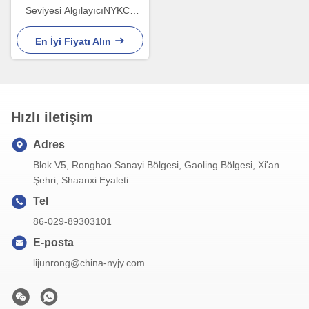
Seviyesi AlgılayıcıNYKC3
Patlayıcı ortamlarda sıvı
seviyesinin tespiti için sabit
En İyi Fiyatı Alın
nokta anahtarı
Hızlı iletişim
Adres
Blok V5, Ronghao Sanayi Bölgesi, Gaoling Bölgesi, Xi'an
Şehri, Shaanxi Eyaleti
Tel
86-029-89303101
E-posta
lijunrong@china-nyjy.com