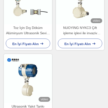
video
Toz İçin Dış Döküm
NUOYING NYKC3 Çift
Alüminyum Ultrasonik Seviye
işleme işlevi ile invaziv
Verici Mıknatıs Adsorpsiyonu
olmayan ultrasonik seviye
verici
En İyi Fiyatı Alın
En İyi Fiyatı Alın
video
Ultrasonik Yakıt Tankı