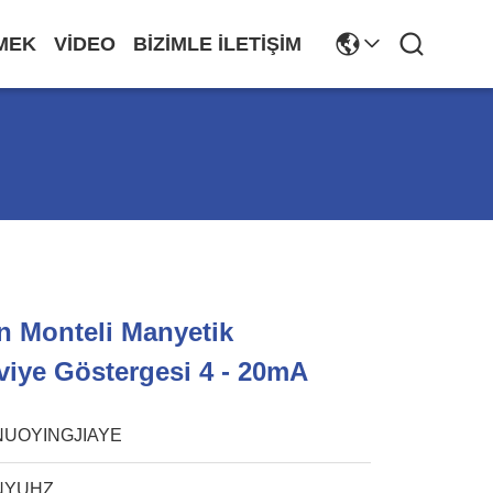
MEK
VIDEO
BIZIMLE İLETIŞIM
n Monteli Manyetik
iye Göstergesi 4 - 20mA
NUOYINGJIAYE
NYUHZ