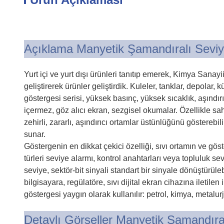
Açıklama Manyetik Şamandıralı Sevi
Yurt içi ve yurt dışı ürünleri tanıtıp emerek, Kimya Sanay
geliştirerek ürünler geliştirdik. Kuleler, tanklar, depolar
göstergesi serisi, yüksek basınç, yüksek sıcaklık, aşındı
içermez, göz alıcı ekran, sezgisel okumalar. Özellikle sa
zehirli, zararlı, aşındırıcı ortamlar üstünlüğünü göstereb
sunar.
Göstergenin en dikkat çekici özelliği, sıvı ortamın ve gö
türleri seviye alarmı, kontrol anahtarları veya topluluk sevi
seviye, sektör-bit sinyali standart bir sinyale dönüştürüleb
bilgisayara, regülatöre, sıvı dijital ekran cihazına iletile
göstergesi yaygın olarak kullanılır: petrol, kimya, metalurj
Detaylı Görseller Manyetik Şamandır