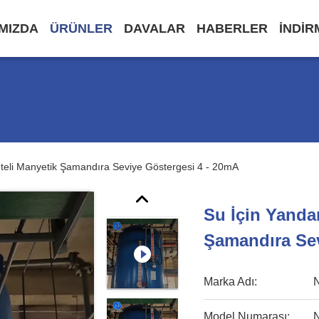
IMIZDA
ÜRÜNLER
DAVALAR
HABERLER
INDIR
teli Manyetik Şamandıra Seviye Göstergesi 4 - 20mA
Su İçin Yanda
Şamandıra Sev
Marka Adı:
Model Numarası: