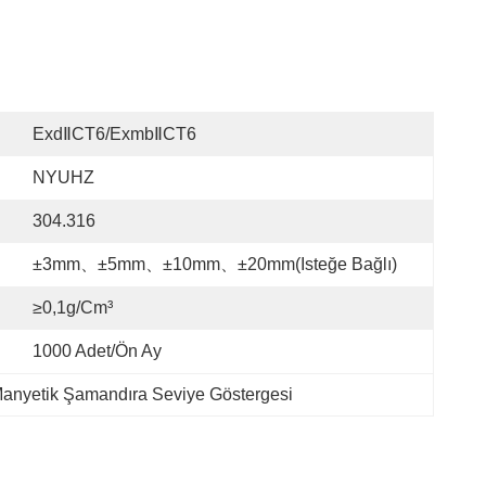
ExdⅡCT6/ExmbⅡCT6
NYUHZ
304.316
±3mm、±5mm、±10mm、±20mm(isteğe Bağlı)
≥0,1g/cm³
1000 Adet/ön Ay
anyetik Şamandıra Seviye Göstergesi