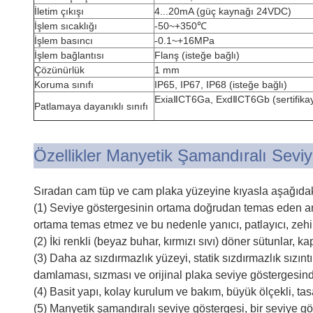
İletim çıkışı
4...20mA (güç kaynağı 24VDC)
İşlem sıcaklığı
-50~+350℃
İşlem basıncı
-0.1~+16MPa
İşlem bağlantısı
Flanş (isteğe bağlı)
Çözünürlük
1 mm
Koruma sınıfı
IP65, IP67, IP68 (isteğe bağlı)
ExiaⅡCT6Ga, ExdⅡCT6Gb (sertifikay
Patlamaya dayanıklı sınıfı
Özellikler Manyetik Şamandıralı Sevi
Sıradan cam tüp ve cam plaka yüzeyine kıyasla aşağıdaki 
(1) Seviye göstergesinin ortama doğrudan temas eden an
ortama temas etmez ve bu nedenle yanıcı, patlayıcı, zehirl
(2) İki renkli (beyaz buhar, kırmızı sıvı) döner sütunlar,
(3) Daha az sızdırmazlık yüzeyi, statik sızdırmazlık sızınt
damlaması, sızması ve orijinal plaka seviye göstergesind
(4) Basit yapı, kolay kurulum ve bakım, büyük ölçekli, t
(5) Manyetik şamandıralı seviye göstergesi, bir seviye gö