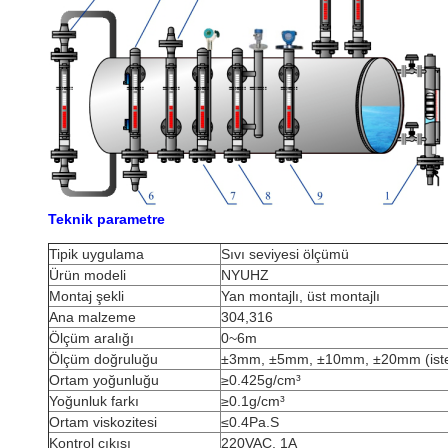
Teknik parametre
Tipik uygulama
Sıvı seviyesi ölçümü
Ürün modeli
NYUHZ
Montaj şekli
Yan montajlı, üst montajlı
Ana malzeme
304,316
Ölçüm aralığı
0~6m
Ölçüm doğruluğu
±3mm, ±5mm, ±10mm, ±20mm (iste
Ortam yoğunluğu
≥0.425g/cm³
Yoğunluk farkı
≥0.1g/cm³
Ortam viskozitesi
≤0.4Pa.S
Kontrol çıkışı
220VAC, 1A