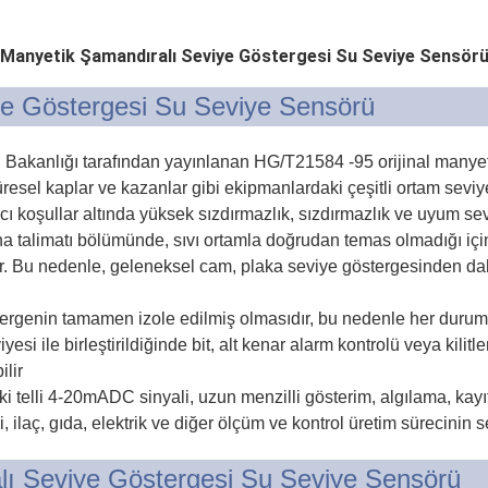
Manyetik Şamandıralı Seviye Göstergesi Su Seviye Sensör
ye Göstergesi Su Seviye Sensörü
ii Bakanlığı tarafından yayınlanan HG/T21584 -95 orijinal manyeti
, küresel kaplar ve kazanlar gibi ekipmanlardaki çeşitli ortam sevi
rıcı koşullar altında yüksek sızdırmazlık, sızdırmazlık ve uyum s
ha talimatı bölümünde, sıvı ortamla doğrudan temas olmadığı için
ilir. Bu nedenle, geleneksel cam, plaka seviye göstergesinden daha
stergenin tamamen izole edilmiş olmasıdır, bu nedenle her durumd
yesi ile birleştirildiğinde bit, alt kenar alarm kontrolü veya kilit
ilir
n iki telli 4-20mADC sinyali, uzun menzilli gösterim, algılama, kay
i, ilaç, gıda, elektrik ve diğer ölçüm ve kontrol üretim sürecinin s
alı Seviye Göstergesi Su Seviye Sensörü