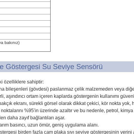
a bakınız)
ye Göstergesi Su Seviye Sensörü
özelliklere sahiptir:
a bileşenleri (gövdesi) paslanmaz çelik malzemeden veya diğer 
i, aşındırıcı ortam içeren kaplarda göstergenin kullanımı güvenli
 kapakçık ekranı, sürekli görsel olarak dikkat çekici, kör nokta yo
ı noktalarını %95'in üzerinde azaltır ve bu nedenle, petrol, kimya
en daha zayıf bağlantıları aşar.
asarım basıncı, uzun ömür, geniş uygulama alanı.
stergesi birden fazla cam plaka sıvı seviye göstergesinin yerini 