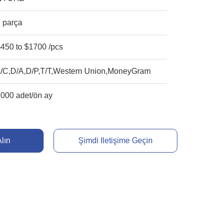
 parça
450 to $1700 /pcs
L/C,D/A,D/P,T/T,Western Union,MoneyGram
000 adet/ön ay
Alın
Şimdi Iletişime Geçin