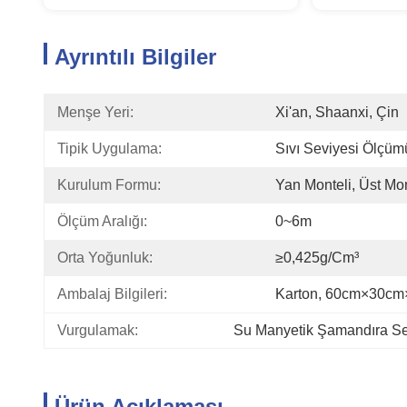
Ayrıntılı Bilgiler
Menşe Yeri:
Xi'an, Shaanxi, Çin
Tipik Uygulama:
Sıvı Seviyesi Ölçüm
Kurulum Formu:
Yan Monteli, Üst Mon
Ölçüm Aralığı:
0~6m
Orta Yoğunluk:
≥0,425g/cm³
Ambalaj Bilgileri:
Karton, 60cm×30c
Vurgulamak:
Su Manyetik Şamandıra Se
Ürün Açıklaması