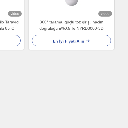
video
video
o Tarayıcı
360° tarama, güçlü toz girişi, hacim
 ila 85°C
doğruluğu ±%0,5 ile NYRD3000-3D
En İyi Fiyatı Alın