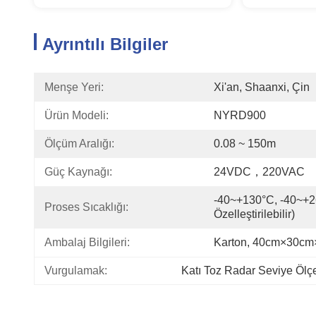
Ayrıntılı Bilgiler
Menşe Yeri:
Xi'an, Shaanxi, Çin
Ürün Modeli:
NYRD900
Ölçüm Aralığı:
0.08 ~ 150m
Güç Kaynağı:
24VDC，220VAC
-40~+130°C, -40~+2
Proses Sıcaklığı:
Özelleştirilebilir)
Ambalaj Bilgileri:
Karton, 40cm×30c
Vurgulamak:
Katı Toz Radar Seviye Ölç