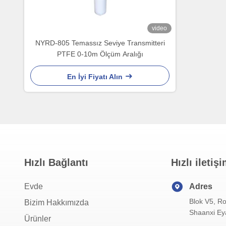
video
NYRD-805 Temassız Seviye Transmitteri
PTFE 0-10m Ölçüm Aralığı
En İyi Fiyatı Alın
Hızlı Bağlantı
Hızlı iletiş
Evde
Adres
Blok V5, Ro
Bizim Hakkımızda
Shaanxi Eya
Ürünler