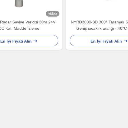
video
Radar Seviye Vericisi 30m 24V
NYRD3000-3D 360° Taramalı Sil
DC Katı Madde İzleme
Geniş sıcaklık aralığı - 40°C
En İyi Fiyatı Alın
En İyi Fiyatı Alın