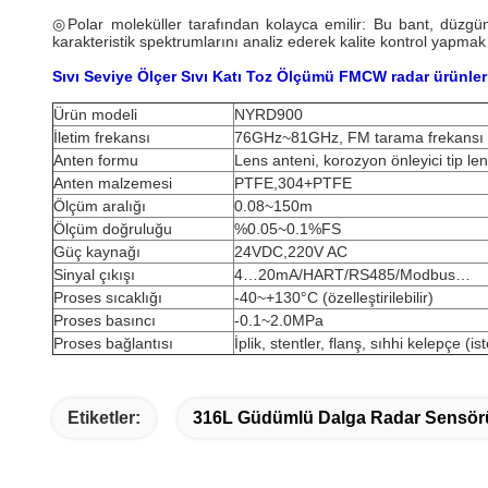
◎Polar moleküller tarafından kolayca emilir: Bu bant, düzgün
karakteristik spektrumlarını analiz ederek kalite kontrol yapm
Sıvı Seviye Ölçer Sıvı Katı Toz Ölçümü FMCW radar ürünler
Ürün modeli
NYRD900
İletim frekansı
76GHz~81GHz, FM tarama frekansı g
Anten formu
Lens anteni, korozyon önleyici tip le
Anten malzemesi
PTFE,304+PTFE
Ölçüm aralığı
0.08~150m
Ölçüm doğruluğu
%0.05~0.1%FS
Güç kaynağı
24VDC,220V AC
Sinyal çıkışı
4…20mA/HART/RS485/Modbus…
Proses sıcaklığı
-40~+130°C (özelleştirilebilir)
Proses basıncı
-0.1~2.0MPa
Proses bağlantısı
İplik, stentler, flanş, sıhhi kelepçe (is
Etiketler:
316L Güdümlü Dalga Radar Sensör