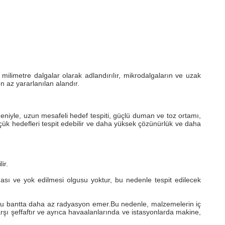
ilimetre dalgalar olarak adlandırılır, mikrodalgaların ve uzak
n az yararlanılan alandır.
niyle, uzun mesafeli hedef tespiti, güçlü duman ve toz ortamı,
ük hedefleri tespit edebilir ve daha yüksek çözünürlük ve daha
ir.
ması ve yok edilmesi olgusu yoktur, bu nedenle tespit edilecek
 bu bantta daha az radyasyon emer.Bu nedenle, malzemelerin iç
arşı şeffaftır ve ayrıca havaalanlarında ve istasyonlarda makine,