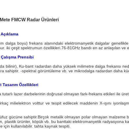
e Mete FMCW Radar Ürünleri
i Açıklama
dalga boyu) frekans alanındaki elektromanyetik dalgalar genellikle m
nur. iki çeşit spektrumun özellikleri.76-81GHz bandı en az anlaşılan ve e
 Çalışma Prensibi
 bilinir), Ku-bant radardan daha yüksek milimetre dalga frekansı nede
a sahiptir. -spektral görüntüleme vb. ve mikrodalga radardan daha küç
 Tasarım Özellikleri
 tutarlı lazer darbelerinin doğrusal olmayan fark-frekans etkileri ile üretil
irkaç milielektron volttur ve tespit edilecek maddenin X-ışını iyonlaş
ü nüfuz gücüne sahiptir.Birçok metalik olmayan polar olmayan malzeme
rton, plastik ürünler, köpük vb. bu banttaki elektromanyetik radyasyona k
 için kullanılabilir. tahta kaynak tespiti.