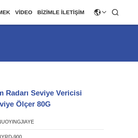
MEK
VIDEO
BIZIMLE İLETIŞIM
m Radarı Seviye Vericisi
viye Ölçer 80G
NUOYINGJIAYE
NYRD-900