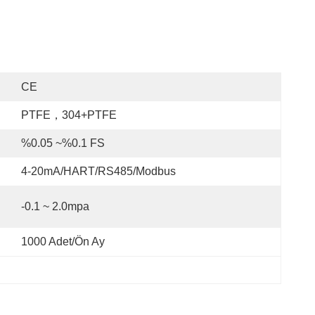
CE
PTFE，304+PTFE
%0.05 ~%0.1 FS
4-20mA/HART/RS485/Modbus
-0.1 ~ 2.0mpa
1000 Adet/ön Ay