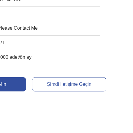
5
Please Contact Me
T/T
000 adet/ön ay
Alın
Şimdi Iletişime Geçin