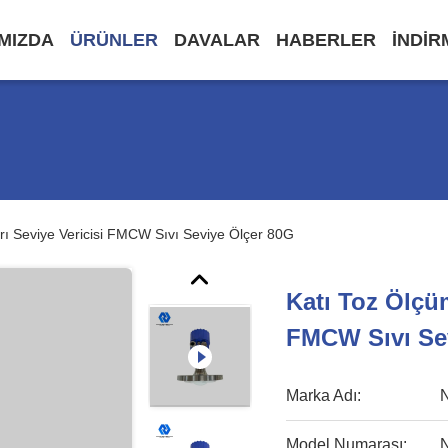
IMIZDA
ÜRÜNLER
DAVALAR
HABERLER
INDIR
ı Seviye Vericisi FMCW Sıvı Seviye Ölçer 80G
Katı Toz Ölçü
FMCW Sıvı Se
Marka Adı:
Model Numarası: