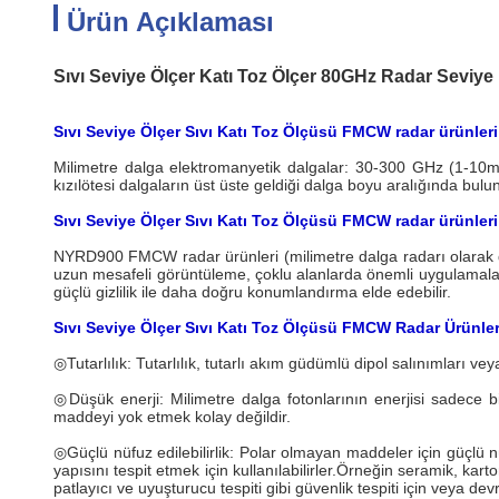
Ürün Açıklaması
Sıvı Seviye Ölçer Katı Toz Ölçer 80GHz Radar Seviy
Sıvı Seviye Ölçer Sıvı Katı Toz Ölçüsü FMCW radar ürünler
Milimetre dalga elektromanyetik dalgalar: 30-300 GHz (1-10mm 
kızılötesi dalgaların üst üste geldiği dalga boyu aralığında bulu
Sıvı Seviye Ölçer Sıvı Katı Toz Ölçüsü FMCW radar ürünleri
NYRD900 FMCW radar ürünleri (milimetre dalga radarı olarak da
uzun mesafeli görüntüleme, çoklu alanlarda önemli uygulamalar
güçlü gizlilik ile daha doğru konumlandırma elde edebilir.
Sıvı Seviye Ölçer Sıvı Katı Toz Ölçüsü FMCW Radar Ürünleri
◎Tutarlılık: Tutarlılık, tutarlı akım güdümlü dipol salınımları veya
◎Düşük enerji: Milimetre dalga fotonlarının enerjisi sadece b
maddeyi yok etmek kolay değildir.
◎Güçlü nüfuz edilebilirlik: Polar olmayan maddeler için güçl
yapısını tespit etmek için kullanılabilirler.Örneğin seramik, ka
patlayıcı ve uyuşturucu tespiti gibi güvenlik tespiti için veya devre