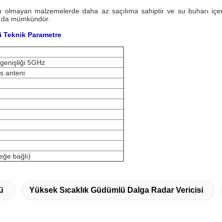
 olmayan malzemelerde daha az saçılıma sahiptir ve su buharı içeriği
ak da mümkündür.
i Teknik Parametre
enişliği 5GHz
ns anteni
teğe bağlı)
ü
Yüksek Sıcaklık Güdümlü Dalga Radar Vericisi