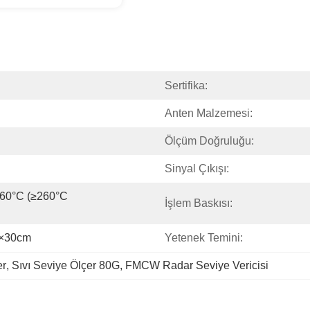
Sertifika:
Anten Malzemesi:
Ölçüm Doğruluğu:
Sinyal Çıkışı:
60°C (≥260°C 
İşlem Baskısı:
m×30cm
Yetenek Temini:
er
, 
Sıvı Seviye Ölçer 80G
, 
FMCW Radar Seviye Vericisi