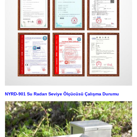
NYRD-901 Su Radarı Seviye Ölçücüsü Çalışma Durumu