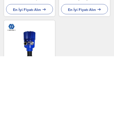
sıcaklık aralığı - 40°C ila
NYRD3000-3D
85°C
En İyi Fiyatı Alın
En İyi Fiyatı Alın
video
NYRD-805 Temassız Seviye
Transmitteri PTFE 0-10m
Ölçüm Aralığı
En İyi Fiyatı Alın