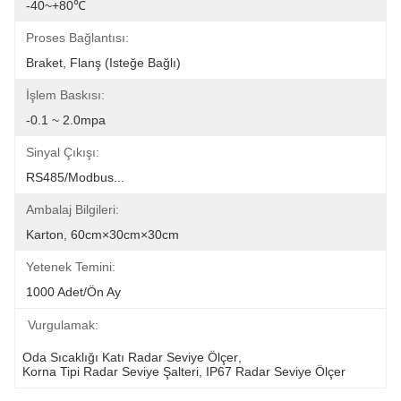
-40~+80℃
Proses Bağlantısı:
Braket, Flanş (isteğe Bağlı)
İşlem Baskısı:
-0.1 ~ 2.0mpa
Sinyal Çıkışı:
RS485/Modbus...
Ambalaj Bilgileri:
Karton, 60cm×30cm×30cm
Yetenek Temini:
1000 Adet/ön Ay
Vurgulamak:
Oda Sıcaklığı Katı Radar Seviye Ölçer
, 
Korna Tipi Radar Seviye Şalteri
, 
IP67 Radar Seviye Ölçer