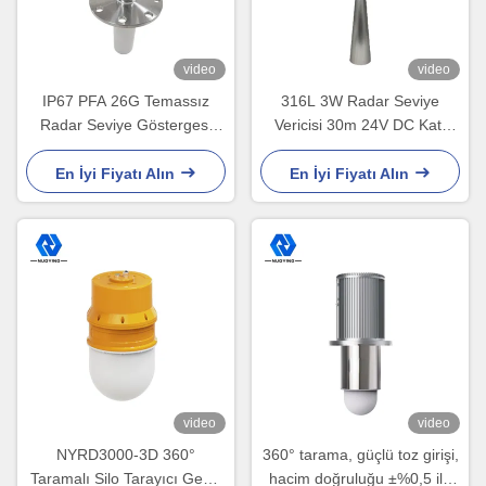
video
video
IP67 PFA 26G Temassız
316L 3W Radar Seviye
Radar Seviye Göstergesi
Vericisi 30m 24V DC Katı
Özel Flanş Boyutu
Madde İzleme
En İyi Fiyatı Alın
En İyi Fiyatı Alın
video
video
NYRD3000-3D 360°
360° tarama, güçlü toz girişi,
Taramalı Silo Tarayıcı Geniş
hacim doğruluğu ±%0,5 ile