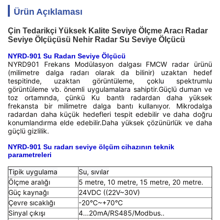
Ürün Açıklaması
Çin Tedarikçi Yüksek Kalite Seviye Ölçme Aracı Radar
Seviye Ölçüçüsü Nehir Radar Su Seviye Ölçücü
NYRD-901 Su Radarı Seviye Ölçücü
NYRD901 Frekans Modülasyon dalgası FMCW radar ürünü
(milimetre dalga radarı olarak da bilinir) uzaktan hedef
tespitinde, uzaktan görüntüleme, çoklu spektrumlu
görüntüleme vb. önemli uygulamalara sahiptir.Güçlü duman ve
toz ortamında, çünkü Ku bantlı radardan daha yüksek
frekansta bir milimetre dalga bantı kullanıyor. Mikrodalga
radardan daha küçük hedefleri tespit edebilir ve daha doğru
konumlandırma elde edebilir.Daha yüksek çözünürlük ve daha
güçlü gizlilik.
NYRD-901 Su radarı seviye ölçüm cihazının teknik
parametreleri
Tipik uygulama
Su, sıvılar
Ölçme aralığı
5 metre, 10 metre, 15 metre, 20 metre.
Güç kaynağı
24VDC ((22V~30V)
Çevre sıcaklığı
-20°C~+70°C
Sinyal çıkışı
4...20mA/RS485/Modbus..