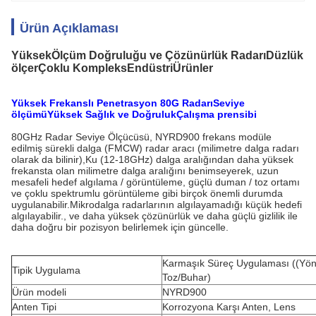
Ürün Açıklaması
Yüksek
Ölçüm Doğruluğu ve Çözünürlük Radarı
Düzlük
ölçer
Çoklu Kompleks
Endüstri
Ürünler
Yüksek Frekanslı Penetrasyon 80G Radarı
Seviye
ölçümü
Yüksek Sağlık ve Doğruluk
Çalışma prensibi
80GHz Radar Seviye Ölçücüsü, NYRD900 frekans modüle
edilmiş sürekli dalga (FMCW) radar aracı (milimetre dalga radarı
olarak da bilinir),Ku (12-18GHz) dalga aralığından daha yüksek
frekansta olan milimetre dalga aralığını benimseyerek, uzun
mesafeli hedef algılama / görüntüleme, güçlü duman / toz ortamı
ve çoklu spektrumlu görüntüleme gibi birçok önemli durumda
uygulanabilir.Mikrodalga radarlarının algılayamadığı küçük hedefi
algılayabilir., ve daha yüksek çözünürlük ve daha güçlü gizlilik ile
daha doğru bir pozisyon belirlemek için güncelle.
Karmaşık Süreç Uygulaması ((Yön
Tipik Uygulama
Toz/Buhar)
Ürün modeli
NYRD900
Anten Tipi
Korrozyona Karşı Anten, Lens