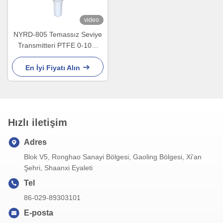
video
NYRD-805 Temassız Seviye
Transmitteri PTFE 0-10m
Ölçüm Aralığı
En İyi Fiyatı Alın
Hızlı iletişim
Adres
Blok V5, Ronghao Sanayi Bölgesi, Gaoling Bölgesi, Xi'an
Şehri, Shaanxi Eyaleti
Tel
86-029-89303101
E-posta