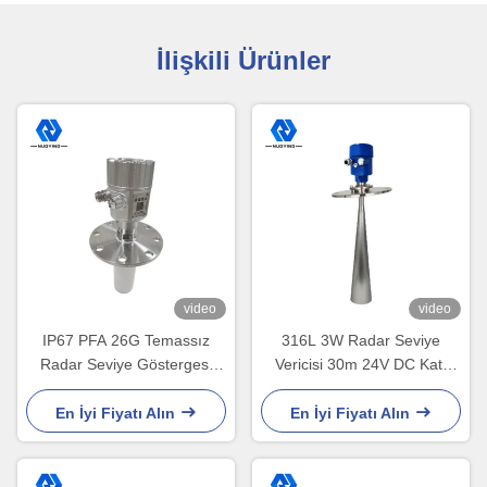
İlişkili Ürünler
video
video
IP67 PFA 26G Temassız
316L 3W Radar Seviye
Radar Seviye Göstergesi
Vericisi 30m 24V DC Katı
Özel Flanş Boyutu
Madde İzleme
En İyi Fiyatı Alın
En İyi Fiyatı Alın