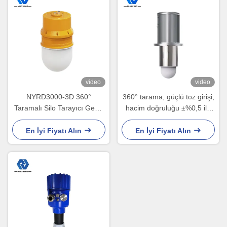
video
video
NYRD3000-3D 360°
360° tarama, güçlü toz girişi,
Taramalı Silo Tarayıcı Geniş
hacim doğruluğu ±%0,5 ile
sıcaklık aralığı - 40°C ila
NYRD3000-3D
85°C
En İyi Fiyatı Alın
En İyi Fiyatı Alın