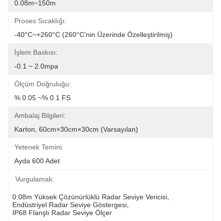
0.08m~150m
Proses Sıcaklığı:
-40°C~+260°C (260°C'nin Üzerinde Özelleştirilmiş)
İşlem Baskısı:
-0.1 ~ 2.0mpa
Ölçüm Doğruluğu:
% 0.05 ~% 0.1 FS
Ambalaj Bilgileri:
Karton, 60cm×30cm×30cm (varsayılan)
Yetenek Temini:
Ayda 600 Adet
Vurgulamak:
0.08m Yüksek Çözünürlüklü Radar Seviye Vericisi
, 
Endüstriyel Radar Seviye Göstergesi
, 
IP68 Flanşlı Radar Seviye Ölçer