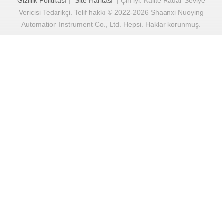
Gizlilik Politikası
|
Site Haritası
| Çin iyi. Kalite Radar Seviye
Vericisi Tedarikçi. Telif hakkı © 2022-2026 Shaanxi Nuoying
Automation Instrument Co., Ltd. Hepsi. Haklar korunmuş.