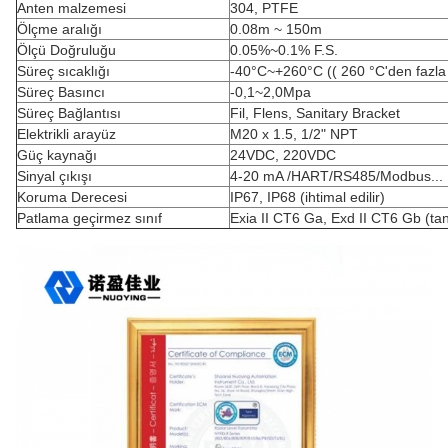
Anten malzemesi
304, PTFE
Ölçme aralığı
0.08m ~ 150m
Ölçü Doğruluğu
0.05%~0.1% F.S.
Süreç sıcaklığı
-40°C~+260°C (( 260 °C'den fazla
Süreç Basıncı
-0,1~2,0Mpa
Süreç Bağlantısı
Fil, Flens, Sanitary Bracket
Elektrikli arayüz
M20 x 1.5, 1/2" NPT
Güç kaynağı
24VDC, 220VDC
Sinyal çıkışı
4-20 mA /HART/RS485/Modbus...
Koruma Derecesi
IP67, IP68 (ihtimal edilir)
Patlama geçirmez sınıf
Exia II CT6 Ga, Exd II CT6 Gb (tan